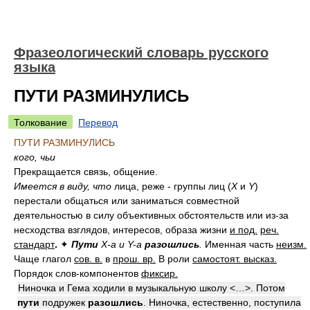
Фразеологический словарь русского
языка
ПУТИ РАЗМИНУЛИСЬ
Толкование
Перевод
ПУТИ РАЗМИНУЛИСЬ
кого, чьи
Прекращается связь, общение.
Имеется в виду, что
лица, реже - группы лиц (
X
и
Y
)
перестали общаться или заниматься совместной
деятельностью в силу объективных обстоятельств или из-за
несходства взглядов, интересов, образа жизни
и под.
реч.
стандарт
.
✦
Пути
X-а и Y-а
разошлись
.
Именная часть
неизм.
Чаще глагол
сов. в.
в
прош. вр.
В роли
самостоят. высказ.
Порядок слов-компонентов
фиксир.
Ниночка и Гема ходили в музыкальную школу <…>. Потом
пути
подружек
разошлись
. Ниночка, естественно, поступила