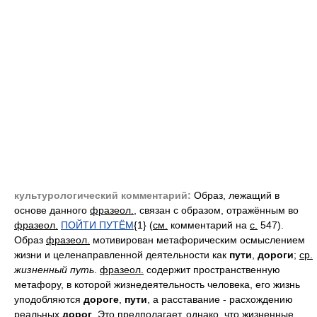
культурологический комментарий:
Образ, лежащий в
основе данного
фразеол.
, связан с образом, отражённым во
фразеол.
ПОЙТИ ПУТЁМ
{1} (
см.
комментарий на
с.
547).
Образ
фразеол.
мотивирован метафорическим осмыслением
жизни и целенаправленной деятельности как
пути
,
дороги
;
ср.
жизненный путь
.
фразеол.
содержит пространственную
метафору, в которой жизнедеятельность человека, его жизнь
уподобляются
дороге
,
пути
, а расставание - расхождению
реальных
дорог
. Это предполагает, однако, что жизненные