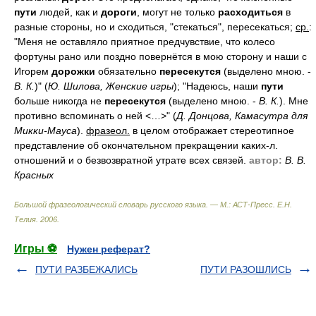
пути
людей, как и
дороги
, могут не только
расходиться
в
разные стороны, но и сходиться, "стекаться", пересекаться;
ср.
:
"Меня не оставляло приятное предчувствие, что колесо
фортуны рано или поздно повернётся в мою сторону и наши с
Игорем
дорожки
обязательно
пересекутся
(выделено мною. -
В. К.
)" (
Ю. Шилова, Женские игры
); "Надеюсь, наши
пути
больше никогда не
пересекутся
(выделено мною. -
В. К.
). Мне
противно вспоминать о ней <…>" (
Д. Донцова, Камасутра для
Микки-Мауса
).
фразеол.
в целом отображает стереотипное
представление об окончательном прекращении каких-л.
отношений и о безвозвратной утрате всех связей.
автор:
В. В.
Красных
Большой фразеологический словарь русского языка. — М.: АСТ-Пресс
.
Е.Н.
Телия
.
2006
.
Игры ⚽
Нужен реферат?
ПУТИ РАЗБЕЖАЛИСЬ
ПУТИ РАЗОШЛИСЬ